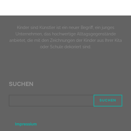
Kinder sind Künstler ist ein neuer Begriff, ein junges
Unternehmen, das hochwertige Alltagsgegenstände
anbietet, die mit den Zeichnungen der Kinder aus Ihrer Kita
oder Schule dekoriert sind.
SUCHEN
SUCHEN
Impressium